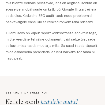
mis kliente eemale peletavad, leht on aeglane, sõnum on
ebaselge, mobiilivaade on katki või Google lihtsalt ei leia
seda üles. Kodulehe SEO audit toob need probleemid
päevavalgele enne, kui sa raiskad rohkem raha reklaami.
Tulemuseks on kirjalik raport konkreetsete soovitustega,
mitte keeruline tehniline dokument, vaid selge ülevaade
sellest, mida tasub muuta ja miks. Sa saad teada täpselt,
mida esimesena parandada, et leht hakkaks töötama nii
nagu peab.
SEE AUDIT ON SULLE, KUI
Kellele sobib
kodulehe audit?