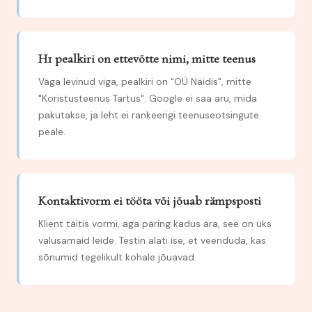
H1 pealkiri on ettevõtte nimi, mitte teenus
Väga levinud viga, pealkiri on "OÜ Näidis", mitte
"Koristusteenus Tartus". Google ei saa aru, mida
pakutakse, ja leht ei rankeerigi teenuseotsingute
peale.
Kontaktivorm ei tööta või jõuab rämpsposti
Klient täitis vormi, aga päring kadus ära, see on üks
valusamaid leide. Testin alati ise, et veenduda, kas
sõnumid tegelikult kohale jõuavad.