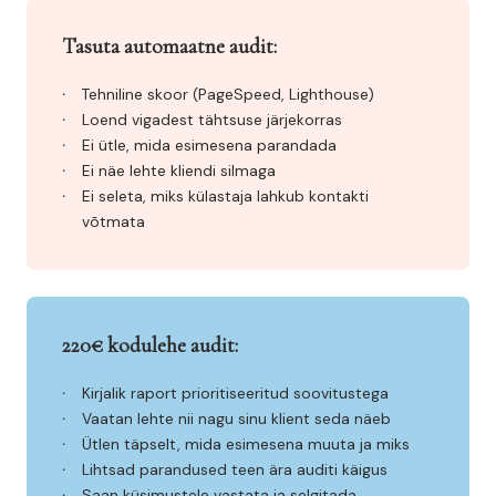
Tasuta automaatne audit:
Tehniline skoor (PageSpeed, Lighthouse)
Loend vigadest tähtsuse järjekorras
Ei ütle, mida esimesena parandada
Ei näe lehte kliendi silmaga
Ei seleta, miks külastaja lahkub kontakti
võtmata
220€ kodulehe audit:
Kirjalik raport prioritiseeritud soovitustega
Vaatan lehte nii nagu sinu klient seda näeb
Ütlen täpselt, mida esimesena muuta ja miks
Lihtsad parandused teen ära auditi käigus
Saan küsimustele vastata ja selgitada