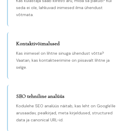
Kas külastaja saab kiiresti aru, mida sa pakud? Kui
seda ei ole, lahkuvad inimesed ilma ühendust
võtmata.
Kontaktivõimalused
Kas inimesel on lihtne sinuga ühendust võtta?
Vaatan, kas kontakteerimine on piisavalt lihtne ja
selge.
SEO tehniline analüüs
Kodulehe SEO analüüs näitab, kas leht on Google'ile
arusaadav, pealkirjad, meta kirjeldused, structured
data ja canonical URL-id.