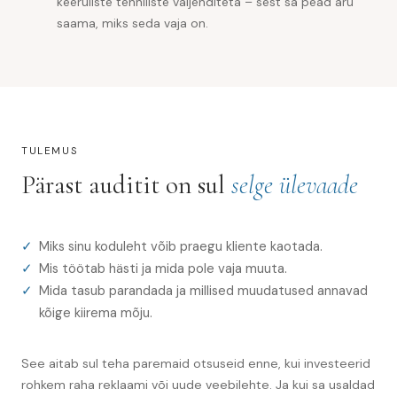
keeruliste tehniliste väljenditeta – sest sa pead aru
saama, miks seda vaja on.
TULEMUS
Pärast auditit on sul
selge ülevaade
Miks sinu koduleht võib praegu kliente kaotada.
Mis töötab hästi ja mida pole vaja muuta.
Mida tasub parandada ja millised muudatused annavad
kõige kiirema mõju.
See aitab sul teha paremaid otsuseid enne, kui investeerid
rohkem raha reklaami või uude veebilehte. Ja kui sa usaldad