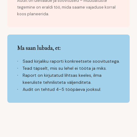
Audit on ülevaade ja soovitused – muudatuste
tegemine on eraldi töö, mida saame vajaduse korral
koos planeerida.
Ma saan lubada, et:
Saad kirjaliku raporti konkreetsete soovitustega.
Tead täpselt, mis su lehel ei tööta ja miks.
Raport on kirjutatud lihtsas keeles, ilma
keeruliste tehnilisteta väljenditeta.
Audit on tehtud 4–5 tööpäeva jooksul.