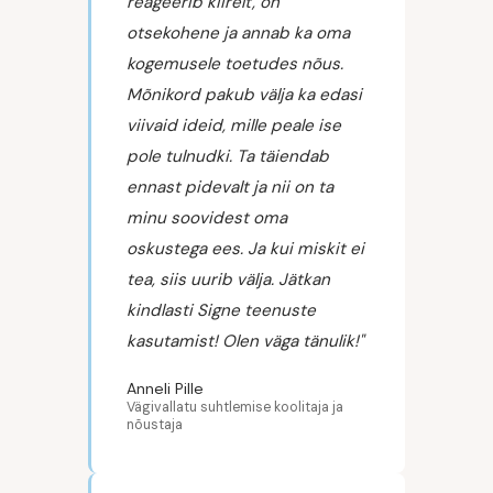
reageerib kiirelt, on
otsekohene ja annab ka oma
kogemusele toetudes nõus.
Mõnikord pakub välja ka edasi
viivaid ideid, mille peale ise
pole tulnudki. Ta täiendab
ennast pidevalt ja nii on ta
minu soovidest oma
oskustega ees. Ja kui miskit ei
tea, siis uurib välja. Jätkan
kindlasti Signe teenuste
kasutamist! Olen väga tänulik!"
Anneli Pille
Vägivallatu suhtlemise koolitaja ja
nõustaja