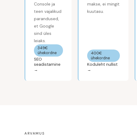
Console ja
makse, ei mingit
teen vajalikud
kuutasu.
parandused,
et Google
sind üles
leiaks.
349€
ühekordne
400€
ühekordne
SEO
seadistamine
Koduleht nullist
→
→
ARVAMUS