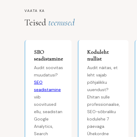
VAATA KA
Teised
teenused
SEO
Koduleht
seadistamine
nullist
Audit soovitas
Audit näitas, et
muudatusi?
leht vajab
SEO
põhjalikku
seadistamine
uuendust?
viib
Ehitan sulle
soovitused
professionaalse,
ellu, seadistan
SEO-sõbraliku
Google
kodulehe 7
Analytics,
päevaga.
Search
Ühekordne