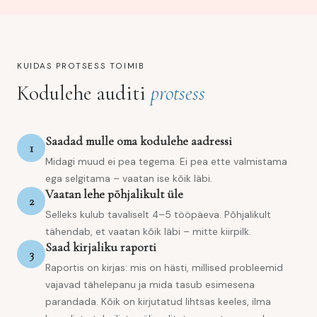
KUIDAS PROTSESS TOIMIB
Kodulehe auditi
protsess
Saadad mulle oma kodulehe aadressi
1
Midagi muud ei pea tegema. Ei pea ette valmistama
ega selgitama – vaatan ise kõik läbi.
Vaatan lehe põhjalikult üle
2
Selleks kulub tavaliselt 4–5 tööpäeva. Põhjalikult
tähendab, et vaatan kõik läbi – mitte kiirpilk.
Saad kirjaliku raporti
3
Raportis on kirjas: mis on hästi, millised probleemid
vajavad tähelepanu ja mida tasub esimesena
parandada. Kõik on kirjutatud lihtsas keeles, ilma