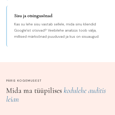
Sisu ja otsingusõnad
Kas su lehe sisu vastab sellele, mida sinu kliendid
Google'ist otsivad? Veebilehe analüüs toob välja,
millised märksõnad puuduvad ja kus on sisuaugud.
PÄRIS KOGEMUSEST
Mida ma tüüpilises
kodulehe auditis
leian