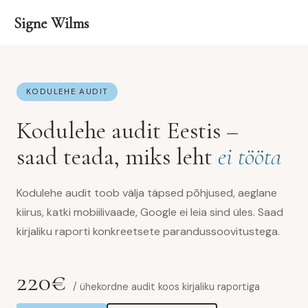
Signe Wilms
KODULEHE AUDIT
Kodulehe audit Eestis –
saad teada, miks leht
ei tööta
Kodulehe audit toob välja täpsed põhjused, aeglane
kiirus, katki mobiilivaade, Google ei leia sind üles. Saad
kirjaliku raporti konkreetsete parandussoovitustega.
220€
/ ühekordne audit koos kirjaliku raportiga