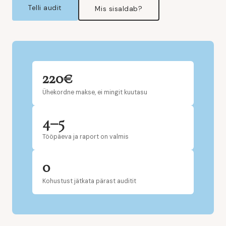
Telli audit
Mis sisaldab?
220€
Ühekordne makse, ei mingit kuutasu
4–5
Tööpäeva ja raport on valmis
0
Kohustust jätkata pärast auditit