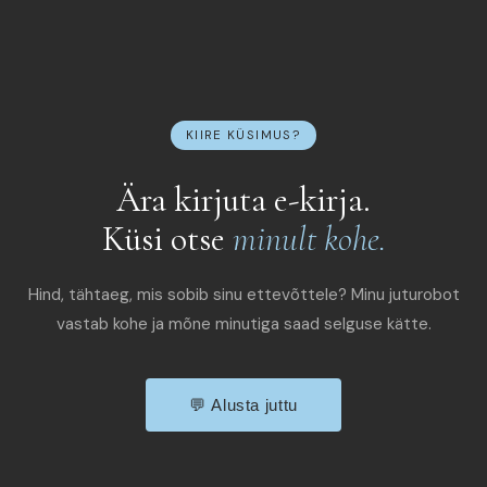
KIIRE KÜSIMUS?
Ära kirjuta e-kirja.
Küsi otse
minult kohe.
Hind, tähtaeg, mis sobib sinu ettevõttele? Minu juturobot
vastab kohe ja mõne minutiga saad selguse kätte.
💬 Alusta juttu