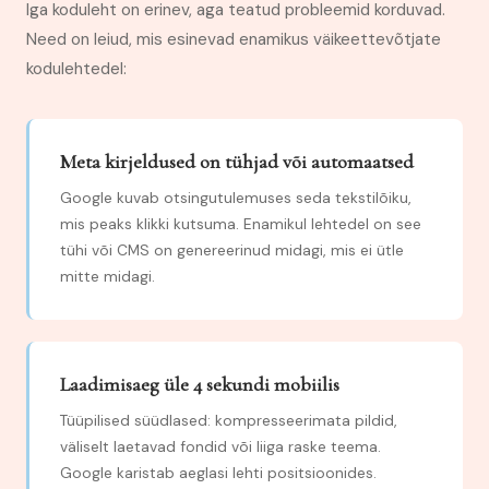
Iga koduleht on erinev, aga teatud probleemid korduvad.
Need on leiud, mis esinevad enamikus väikeettevõtjate
kodulehtedel:
Meta kirjeldused on tühjad või automaatsed
Google kuvab otsingutulemuses seda tekstilõiku,
mis peaks klikki kutsuma. Enamikul lehtedel on see
tühi või CMS on genereerinud midagi, mis ei ütle
mitte midagi.
Laadimisaeg üle 4 sekundi mobiilis
Tüüpilised süüdlased: kompresseerimata pildid,
väliselt laetavad fondid või liiga raske teema.
Google karistab aeglasi lehti positsioonides.